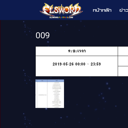
หน้าหลัก
ข่า
Elsword
009