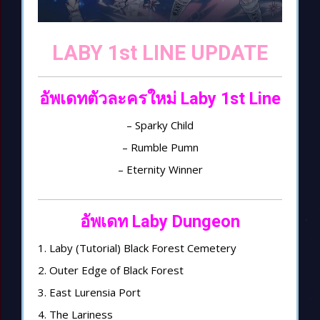
LABY 1st LINE UPDATE
อัพเดทตัวละครใหม่ Laby 1st Line
– Sparky Child
– Rumble Pumn
– Eternity Winner
อัพเดท Laby Dungeon
1. Laby (Tutorial) Black Forest Cemetery
2. Outer Edge of Black Forest
3. East Lurensia Port
4. The Lariness