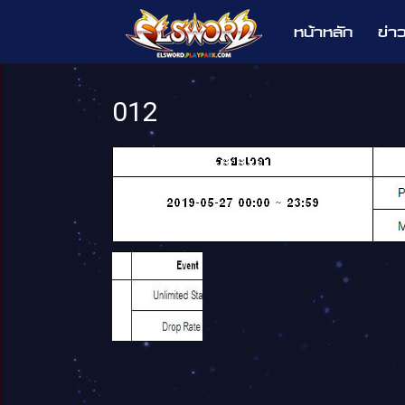
หน้าหลัก
ข่า
Elsword
012