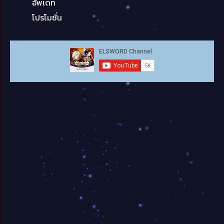
อัพเดท
โปรโมชั่น