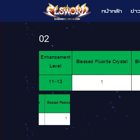
หน้าหลัก
ข่า
Elsword
02