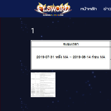
หน้าหลัก
ข่า
Elsword
1