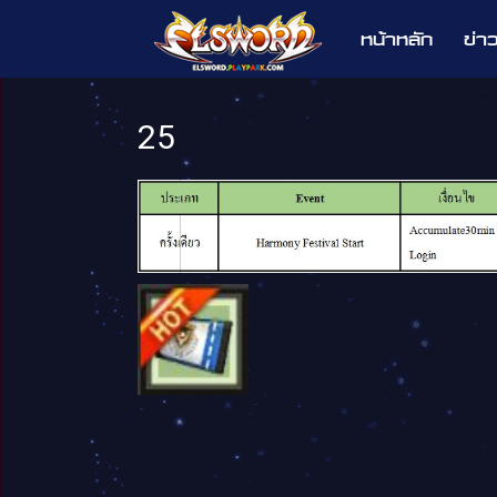
หน้าหลัก
ข่า
Elsword
25