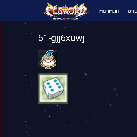
หน้าหลัก
ข่า
Elsword
61-gjj6xuwj