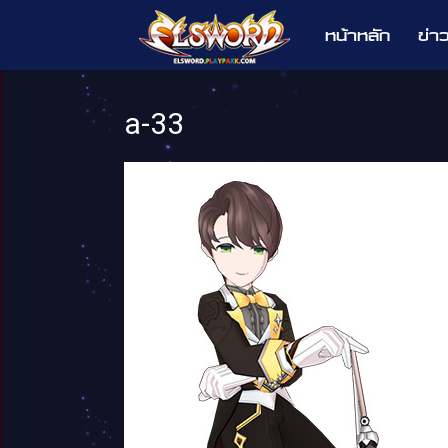
หน้าหลัก
ข่า
Elsword
a-33