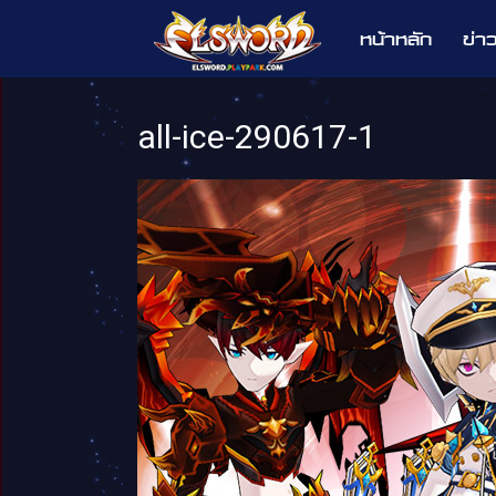
หน้าหลัก
ข่า
Elsword
all-ice-290617-1