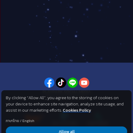
PLAYPARK SOCIAL MEDIA
By clicking “Allow All”, you agree to the storing of cookies on
ไม่พลาดทุกข่าวสารจาก PlayPark
your device to enhance site navigation, analyze site usage, and
assist in our marketing efforts.
Cookies Policy
ภาษาไทย
/
English
Allow all
©2007 KOG corporation . All Rights Reserved. ©2012 Asphere