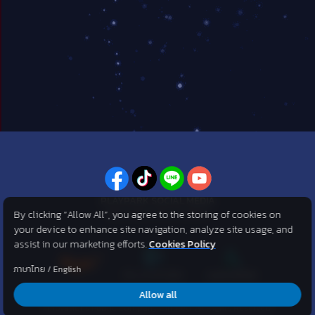
PLAYPARK SOCIAL MEDIA
By clicking “Allow All”, you agree to the storing of cookies on
ไม่พลาดทุกข่าวสารจาก PlayPark
your device to enhance site navigation, analyze site usage, and
assist in our marketing efforts.
Cookies Policy
ภาษาไทย
/
English
Allow all
©2007 KOG corporation . All Rights Reserved. ©2012 Asphere
Innovations Public Company Limited. All Rights Reserved.