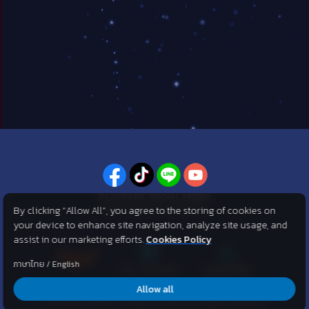
PLAYPARK SOCIAL MEDIA
By clicking “Allow All”, you agree to the storing of cookies on
ไม่พลาดทุกข่าวสารจาก PlayPark
your device to enhance site navigation, analyze site usage, and
assist in our marketing efforts.
Cookies Policy
ภาษาไทย
/
English
Allow all
©2007 KOG corporation . All Rights Reserved. ©2012 Asphere
Innovations Public Company Limited. All Rights Reserved.