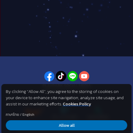
PLAYPARK SOCIAL MEDIA
By clicking “Allow All”, you agree to the storing of cookies on
ไม่พลาดทุกข่าวสารจาก PlayPark
your device to enhance site navigation, analyze site usage, and
assist in our marketing efforts.
Cookies Policy
ภาษาไทย
/
English
Allow all
©2007 KOG corporation . All Rights Reserved. ©2012 Asphere
Innovations Public Company Limited. All Rights Reserved.