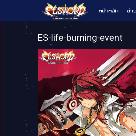
หน้าหลัก
ข่า
Elsword
ES-life-burning-event