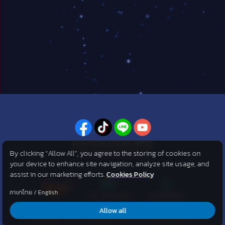
PLAYPARK SOCIAL MEDIA
By clicking “Allow All”, you agree to the storing of cookies on
ไม่พลาดทุกข่าวสารจาก PlayPark
your device to enhance site navigation, analyze site usage, and
assist in our marketing efforts.
Cookies Policy
ภาษาไทย
/
English
Allow all
©2007 KOG corporation . All Rights Reserved. ©2012 Asphere
Innovations Public Company Limited. All Rights Reserved.