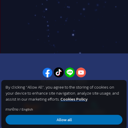
PLAYPARK SOCIAL MEDIA
By clicking “Allow All”, you agree to the storing of cookies on
ไม่พลาดทุกข่าวสารจาก PlayPark
your device to enhance site navigation, analyze site usage, and
assist in our marketing efforts.
Cookies Policy
ภาษาไทย
/
English
Allow all
©2007 KOG corporation . All Rights Reserved. ©2012 Asphere
Innovations Public Company Limited. All Rights Reserved.