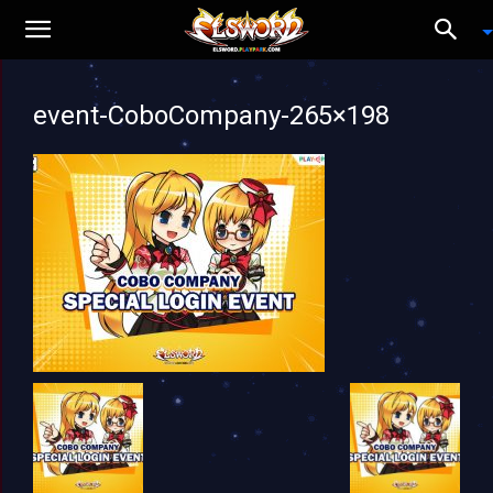
event-CoboCompany-265×198