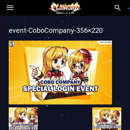
event-CoboCompany-356×220