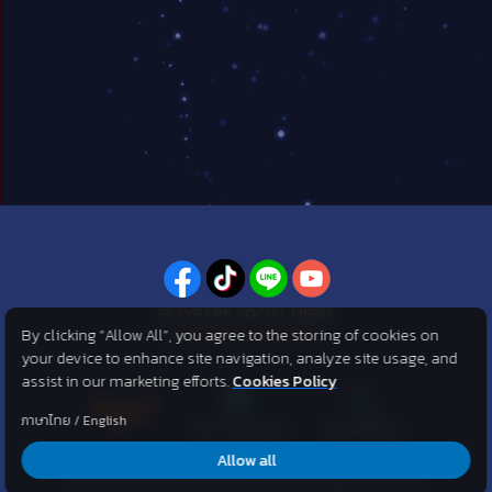
PLAYPARK SOCIAL MEDIA
By clicking “Allow All”, you agree to the storing of cookies on
ไม่พลาดทุกข่าวสารจาก PlayPark
your device to enhance site navigation, analyze site usage, and
assist in our marketing efforts.
Cookies Policy
ภาษาไทย
/
English
Allow all
©2007 KOG corporation . All Rights Reserved. ©2012 Asphere
Innovations Public Company Limited. All Rights Reserved.