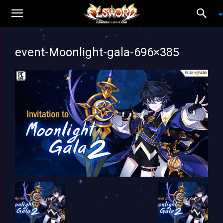
event-Moonlight-gala-696×385