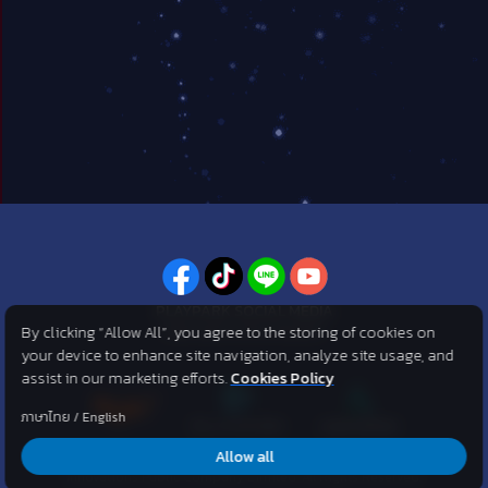
PLAYPARK SOCIAL MEDIA
By clicking “Allow All”, you agree to the storing of cookies on
ไม่พลาดทุกข่าวสารจาก PlayPark
your device to enhance site navigation, analyze site usage, and
assist in our marketing efforts.
Cookies Policy
ภาษาไทย
/
English
Allow all
©2007 KOG corporation . All Rights Reserved. ©2012 Asphere
Innovations Public Company Limited. All Rights Reserved.