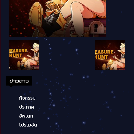
ข่าวสาร
กิจกรรม
ประกาศ
อัพเดท
โปรโมชั่น