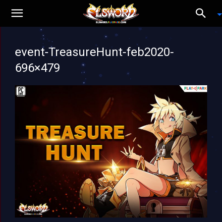
event-TreasureHunt-feb2020-
696×479