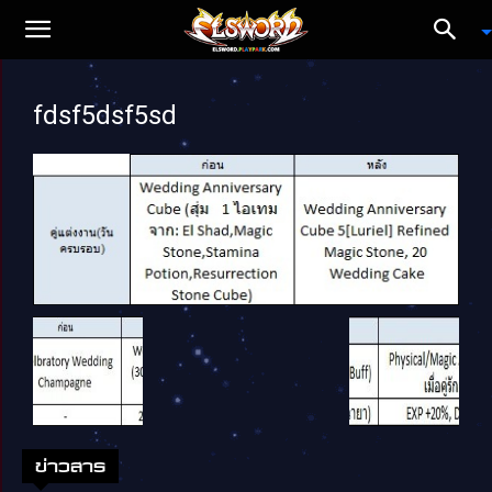
fdsf5dsf5sd
ข่าวสาร