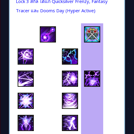
Lock 3 สกิล ได้แก่ Quicksilver Frenzy, Fantasy
Tracer และ Dooms Day (Hyper Active)