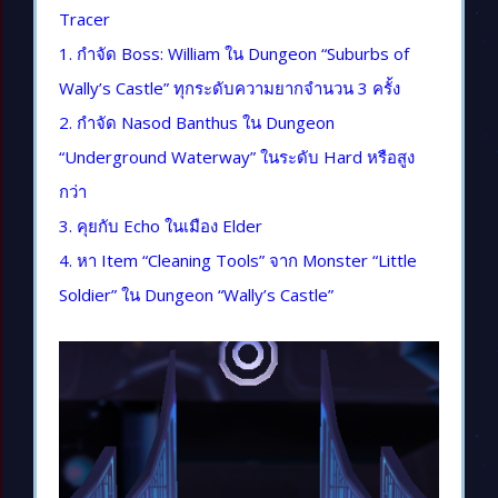
Tracer
1. กำจัด Boss: William ใน Dungeon “Suburbs of
Wally’s Castle” ทุกระดับความยากจำนวน 3 ครั้ง
2. กำจัด Nasod Banthus ใน Dungeon
“Underground Waterway” ในระดับ Hard หรือสูง
กว่า
3. คุยกับ Echo ในเมือง Elder
4. หา Item “Cleaning Tools” จาก Monster “Little
Soldier” ใน Dungeon “Wally’s Castle”