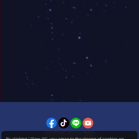
PLAYPARK SOCIAL MEDIA
By clicking “Allow All”, you agree to the storing of cookies on
ไม่พลาดทุกข่าวสารจาก PlayPark