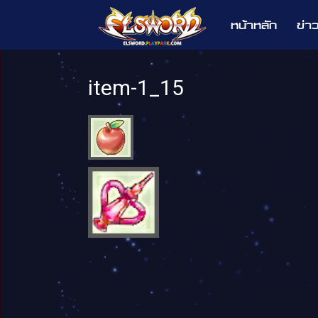
หน้าหลัก
ข่า
Elsword
item-1_15