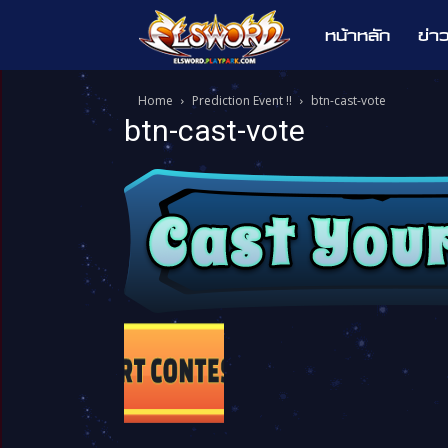
หน้าหลัก
ข่า
Elsword
Home
Prediction Event !!
btn-cast-vote
btn-cast-vote