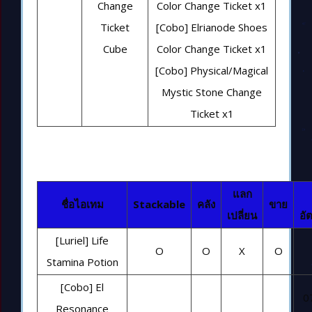
Change
Color Change Ticket x1
Ticket
[Cobo] Elrianode Shoes
Cube
Color Change Ticket x1
[Cobo] Physical/Magical
Mystic Stone Change
Ticket x1
แลก
ชื่อไอเทม
Stackable
คลัง
ขาย
เปลี่ยน
อั
[Luriel] Life
O
O
X
O
Stamina Potion
[Cobo] El
0
Resonance