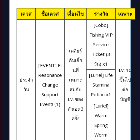
เควส
ชื่อเควส
เงื่อนไข
รางวัล
เฉพาะ
[Cobo]
Fishing VIP
Service
เคลียร์
Ticket (3
ดันเจี้ย
วัน) x1
[EVENT] El
นที่
Lv. 10
Resonance
[Luriel] Life
ประจำ
เหมาะ
ขึ้นไป
Change
Stamina
วัน
สมกับ
ต่อ
Support
Potion x1
Lv. ของ
บัญชี
Event! (1)
[Luriel]
ตัวเอง 3
Warm
ครั้ง
Spring
Worm