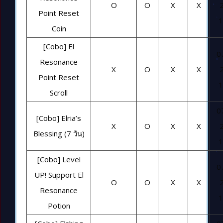
O
O
X
X
Point Reset
1
Coin
[Cobo] El
0
Resonance
X
O
X
X
Point Reset
1
Scroll
0
[Cobo] Elria’s
X
O
X
X
Blessing (7 วัน)
1
[Cobo] Level
0
UP! Support El
O
O
X
X
Resonance
1
Potion