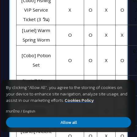
[Cobo] Fishing
0
VIP Service
X
O
X
O
Ticket (3 วัน)
1
[Luriel] Warm
O
O
X
X
Spring Worm
0
[Cobo] Potion
O
O
X
O
Set
1
[Luriel] Mana
O
O
X
O
By clicking “Allow All”, you agree to the storing of cookies on
Elixir
your device to enhance site navigation, analyze site usage, and
assist in our marketing efforts.
Cookies Policy
[Luriel] Refined
Recovery
O
O
X
O
ภาษาไทย
/
English
Potion
Allow all
[Luriel] Ancient
O
O
X
O