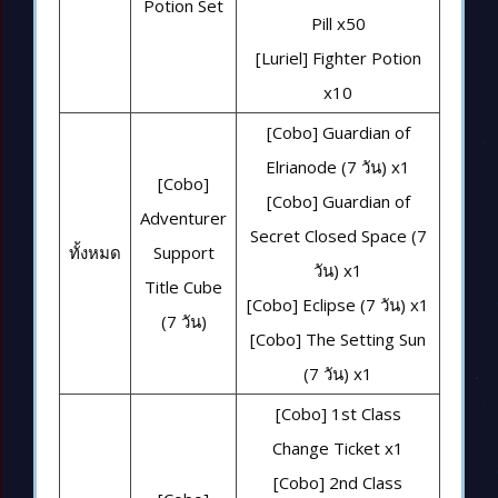
Potion Set
Pill x50
[Luriel] Fighter Potion
x10
[Cobo] Guardian of
Elrianode (7 วัน) x1
[Cobo]
[Cobo] Guardian of
Adventurer
Secret Closed Space (7
ทั้งหมด
Support
วัน) x1
Title Cube
[Cobo] Eclipse (7 วัน) x1
(7 วัน)
[Cobo] The Setting Sun
(7 วัน) x1
[Cobo] 1st Class
Change Ticket x1
[Cobo] 2nd Class