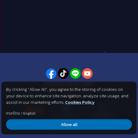
PLAYPARK SOCIAL MEDIA
By clicking “Allow All”, you agree to the storing of cookies on
ไม่พลาดทุกข่าวสารจาก PlayPark
your device to enhance site navigation, analyze site usage, and
assist in our marketing efforts.
Cookies Policy
ภาษาไทย
/
English
Allow all
©2007 KOG corporation . All Rights Reserved. ©2012 Asphere
Innovations Public Company Limited. All Rights Reserved.