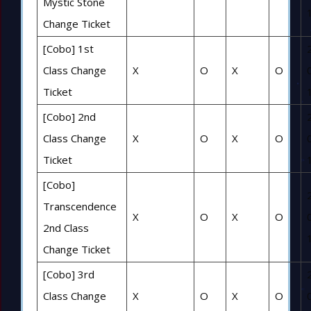
Mystic Stone
Change Ticket
[Cobo] 1st
Class Change
X
O
X
O
Ticket
[Cobo] 2nd
Class Change
X
O
X
O
Ticket
[Cobo]
Transcendence
X
O
X
O
2nd Class
Change Ticket
[Cobo] 3rd
Class Change
X
O
X
O