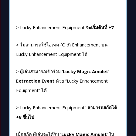
> Lucky Enhancement Equipment
จะเริ่มต้นที่
+7
> ไม่สามารถใช้ไอเทม (Old) Enhancement บน
Lucky Enhancement Equipment ได้
> ผู้เล่นสามารถเข้าร่วม ‘
Lucky Magic Amulet’
Extraction Event
ด้วย “Lucky Enhancement
Equipment” ได้
> Lucky Enhancement Equipment”
สามารถสกัดได้
+8
ขึ้นไป
เมื่อสกัด ผู้เล่นจะได้รับ ‘
Lucky Magic Amulet
’ ใน