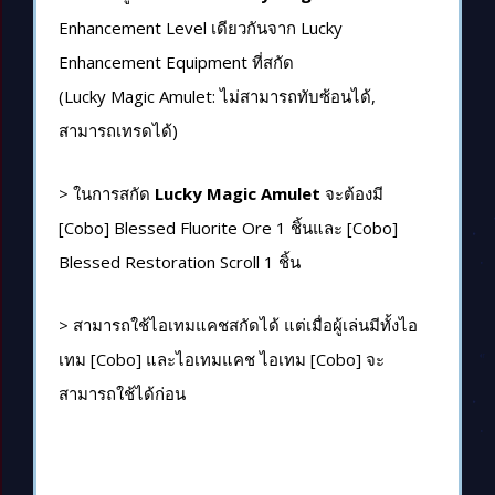
Enhancement Level เดียวกันจาก Lucky
Enhancement Equipment ที่สกัด
(Lucky Magic Amulet: ไม่สามารถทับซ้อนได้,
สามารถเทรดได้)
> ในการสกัด
Lucky Magic Amulet
จะต้องมี
[Cobo] Blessed Fluorite Ore 1 ชิ้นและ [Cobo]
Blessed Restoration Scroll 1 ชิ้น
> สามารถใช้ไอเทมแคชสกัดได้ แต่เมื่อผู้เล่นมีทั้งไอ
เทม [Cobo] และไอเทมแคช ไอเทม [Cobo] จะ
สามารถใช้ได้ก่อน