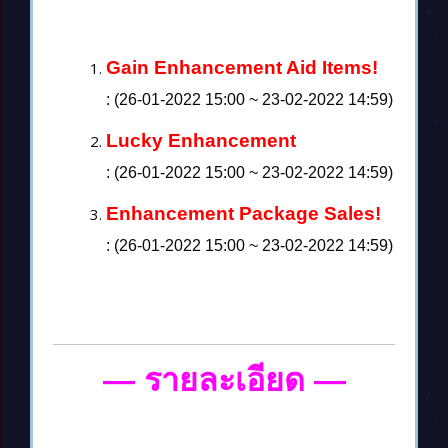
Gain Enhancement Aid Items!
: (26-01-2022 15:00 ~ 23-02-2022 14:59)
Lucky Enhancement
: (26-01-2022 15:00 ~ 23-02-2022 14:59)
Enhancement Package Sales!
: (26-01-2022 15:00 ~ 23-02-2022 14:59)
— รายละเอียด
—