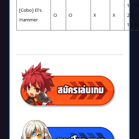
13-0
[Cobo] El’s
O
O
X
X
2022
Hammer
14:59