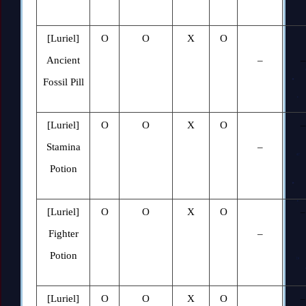
[Luriel]
O
O
X
O
Ancient
–
–
Fossil Pill
[Luriel]
O
O
X
O
–
Stamina
–
Potion
[Luriel]
O
O
X
O
–
Fighter
–
Potion
[Luriel]
O
O
X
O
–