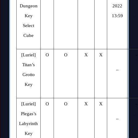
Dungeon
2022
Key
1
3:59
Select
Cube
[Luriel]
O
O
X
X
–
Titan’s
–
Grotto
Key
[Luriel]
O
O
X
X
–
Plegas’s
–
Labyrinth
Key