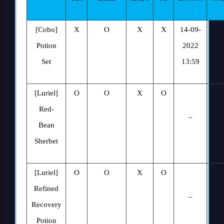
[Cobo]
X
O
X
X
14-09-
Potion
2022
–
Set
1
3:59
[Luriel]
O
O
X
O
Red-
–
–
Bean
Sherbet
[Luriel]
O
O
X
O
Refined
–
–
Recovery
Potion