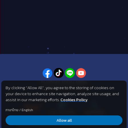
PLAYPARK SOCIAL MEDIA
By clicking “Allow All”, you agree to the storing of cookies on
ไม่พลาดทุกข่าวสารจาก PlayPark
your device to enhance site navigation, analyze site usage, and
assist in our marketing efforts.
Cookies Policy
ภาษาไทย
/
English
Allow all
©2007 KOG corporation . All Rights Reserved. ©2012 Asphere
Innovations Public Company Limited. All Rights Reserved.