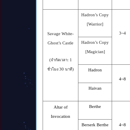
Hadron’s Copy
[Warrior]
3~4
Savage White-
Hadron’s Copy
Ghost’s Castle
[Magician]
(
: 1
จำกัดเวลา
30
)
ชั่วโมง
นาที
Hadron
4~8
Haivan
Berthe
Altar of
Invocation
Berserk Berthe
4~8