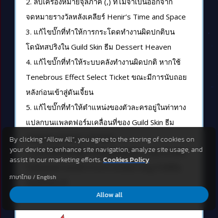
2. ลบเครื่องหมายจุลภาค (,) ที่ไม่จำเป็นออกจาก
จดหมายรางวัลหลังเคลียร์ Henir’s Time and Space
3. แก้ไขบั๊กที่ทำให้การกระโดดทำงานผิดปกติบน
โดนัทสปริงใน Guild Skin ธีม Dessert Heaven
4. แก้ไขบั๊กที่ทำให้ระบบคลังทำงานผิดปกติ หากใช้
Tenebrous Effect Select Ticket ขณะมีการนับถอย
หลังก่อนเข้าสู่ดันเจี้ยน
5. แก้ไขบั๊กที่ทำให้ตำแหน่งของตัวละครอยู่ในท่าทาง
แปลกบนแพลตฟอร์มเคลื่อนที่ของ Guild Skin ธีม
Hanging Gardens of Water
By clicking “Allow All”, you agree to the storing of cookies on
your device to enhance site navigation, analyze site usage, and
6. แก้ไขบั๊กที่ทำให้การไฮไลต์ช่องใน UI ของ Artifact
assist in our marketing efforts.
Cookies Policy
ไม่อัปเดตตามปกติ หากลาก Artifact Ring ไปใส่ใน
ภาษาไทย
/
English
ช่องด้วยเมาส์
Allow all