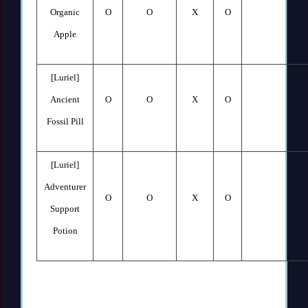
Organic
O
O
X
O
Apple
[Luriel]
Ancient
O
O
X
O
Fossil Pill
[Luriel]
Adventurer
O
O
X
O
Support
Potion