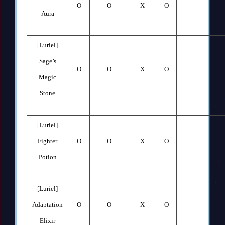
O
O
X
O
Aura
[Luriel]
Sage’s
O
O
X
O
Magic
Stone
[Luriel]
Fighter
O
O
X
O
Potion
[Luriel]
Adaptation
O
O
X
O
Elixir