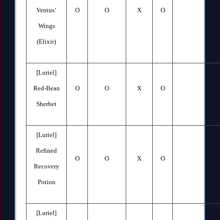
Ventus’
O
O
X
O
Wings
(Elixir)
[Luriel]
Red-Bean
O
O
X
O
Sherbet
[Luriel]
Refined
O
O
X
O
Recovery
Potion
[Luriel]