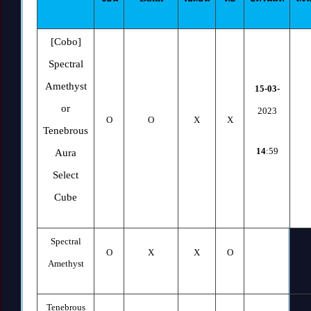
[Cobo]
Spectral
Amethyst
15-03-
or
2023
O
O
X
X
Tenebrous
14
:59
Aura
Select
Cube
Spectral
O
X
X
O
Amethyst
Tenebrous