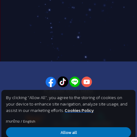
PLAYPARK SOCIAL MEDIA
By clicking “Allow All”, you agree to the storing of cookies on
ไม่พลาดทุกข่าวสารจาก PlayPark
your device to enhance site navigation, analyze site usage, and
assist in our marketing efforts.
Cookies Policy
ภาษาไทย
/
English
Allow all
©2007 KOG corporation . All Rights Reserved. ©2012 Asphere