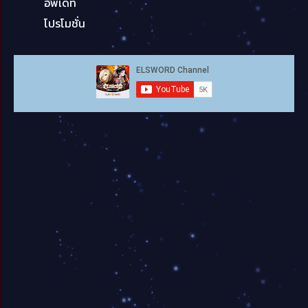
อัพเดท
โปรโมชั่น