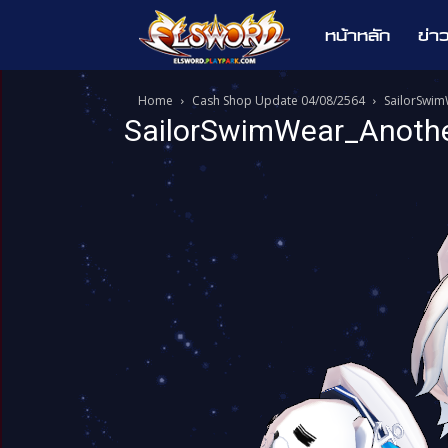
หน้าหลัก
ข่า
Elsword
Home
Cash Shop Update 04/08/2564
SailorSwi
SailorSwimWear_Anoth