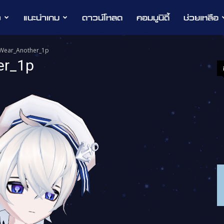
ว
แนะนำเกม
ดาวน์โหลด
คอมมูนิตี้
ช่วยเหลือ
mWear_Another_1p
er_1p