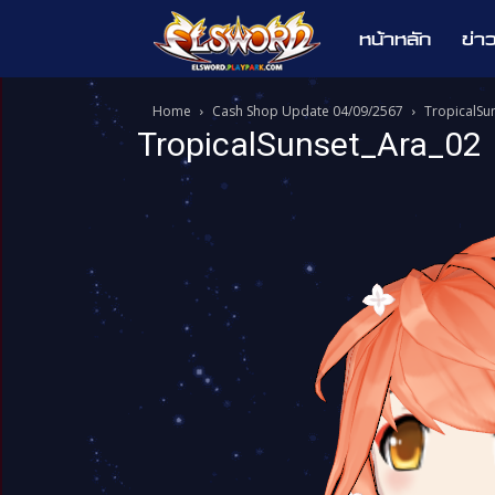
หน้าหลัก
ข่า
Elsword
Home
Cash Shop Update 04/09/2567
TropicalSu
TropicalSunset_Ara_02