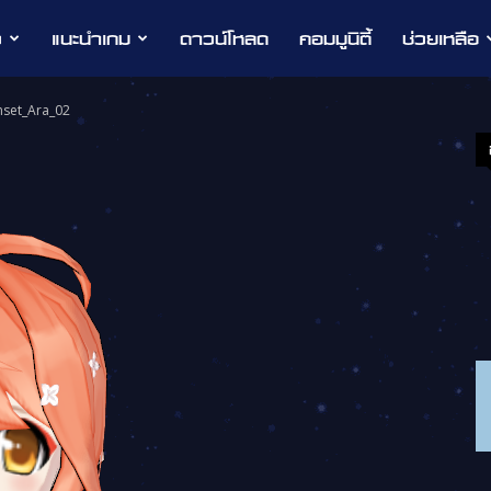
ว
แนะนำเกม
ดาวน์โหลด
คอมมูนิตี้
ช่วยเหลือ
nset_Ara_02