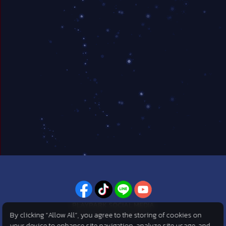
PLAYPARK SOCIAL MEDIA
By clicking “Allow All”, you agree to the storing of cookies on
ไม่พลาดทุกข่าวสารจาก PlayPark
your device to enhance site navigation, analyze site usage, and