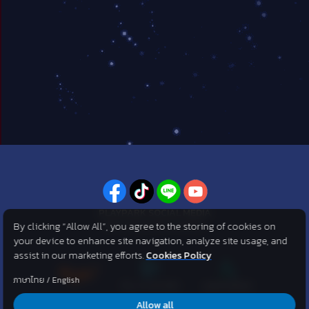
PLAYPARK SOCIAL MEDIA
By clicking “Allow All”, you agree to the storing of cookies on
ไม่พลาดทุกข่าวสารจาก PlayPark
your device to enhance site navigation, analyze site usage, and
assist in our marketing efforts.
Cookies Policy
ภาษาไทย
/
English
Allow all
©2007 KOG corporation . All Rights Reserved. ©2012 Asphere