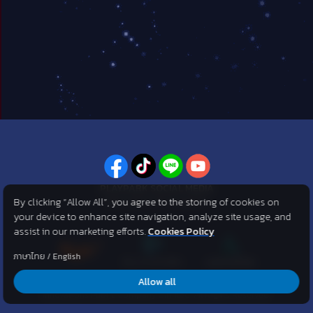
PLAYPARK SOCIAL MEDIA
By clicking “Allow All”, you agree to the storing of cookies on
ไม่พลาดทุกข่าวสารจาก PlayPark
your device to enhance site navigation, analyze site usage, and
assist in our marketing efforts.
Cookies Policy
ภาษาไทย
/
English
Allow all
©2007 KOG corporation . All Rights Reserved. ©2012 Asphere
Innovations Public Company Limited. All Rights Reserved.