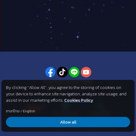
PLAYPARK SOCIAL MEDIA
By clicking “Allow All”, you agree to the storing of cookies on
ไม่พลาดทุกข่าวสารจาก PlayPark
your device to enhance site navigation, analyze site usage, and
assist in our marketing efforts.
Cookies Policy
ภาษาไทย
/
English
Allow all
©2007 KOG corporation . All Rights Reserved. ©2012 Asphere
Innovations Public Company Limited. All Rights Reserved.