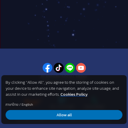
PLAYPARK SOCIAL MEDIA
By clicking “Allow All”, you agree to the storing of cookies on
ไม่พลาดทุกข่าวสารจาก PlayPark
your device to enhance site navigation, analyze site usage, and
assist in our marketing efforts.
Cookies Policy
ภาษาไทย
/
English
Allow all
©2007 KOG corporation . All Rights Reserved. ©2012 Asphere
Innovations Public Company Limited. All Rights Reserved.