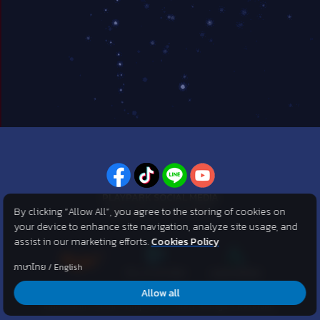
PLAYPARK SOCIAL MEDIA
By clicking “Allow All”, you agree to the storing of cookies on
ไม่พลาดทุกข่าวสารจาก PlayPark
your device to enhance site navigation, analyze site usage, and
assist in our marketing efforts.
Cookies Policy
ภาษาไทย
/
English
Allow all
©2007 KOG corporation . All Rights Reserved. ©2012 Asphere
Innovations Public Company Limited. All Rights Reserved.