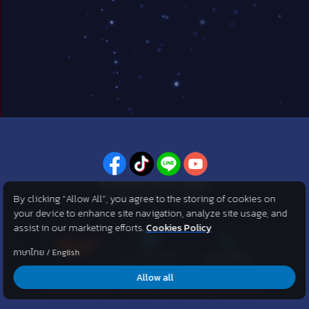
PLAYPARK SOCIAL MEDIA
By clicking “Allow All”, you agree to the storing of cookies on
ไม่พลาดทุกข่าวสารจาก PlayPark
your device to enhance site navigation, analyze site usage, and
assist in our marketing efforts.
Cookies Policy
ภาษาไทย
/
English
Allow all
©2007 KOG corporation . All Rights Reserved. ©2012 Asphere
Innovations Public Company Limited. All Rights Reserved.