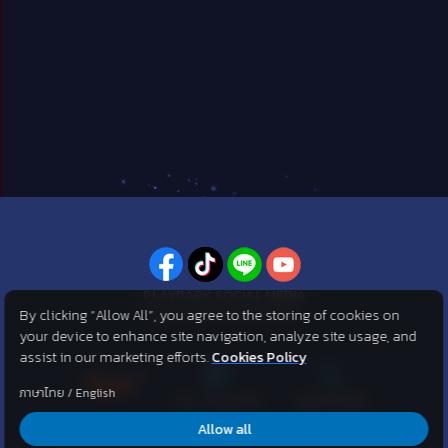
PLAYPARK SOCIAL MEDIA
By clicking “Allow All”, you agree to the storing of cookies on
ไม่พลาดทุกข่าวสารจาก PlayPark
your device to enhance site navigation, analyze site usage, and
assist in our marketing efforts.
Cookies Policy
ภาษาไทย
/
English
Allow all
©2007 KOG corporation . All Rights Reserved. ©2012 Asphere