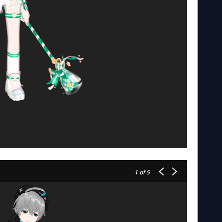
1
of 5