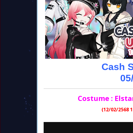
Cash 
05
Costume : Elst
(12/02/2568 1