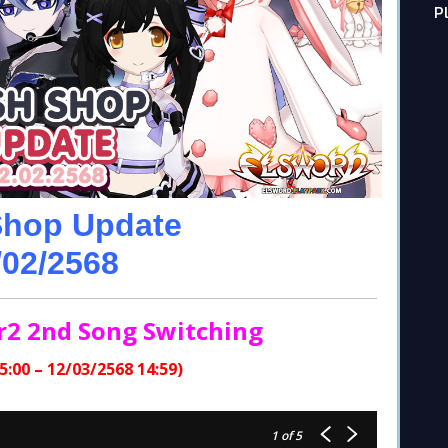
P
Shop Update
/02/2568
ar2 2nd Song Switching
5:00 – 12/03/2568 14:59)
1
of 5