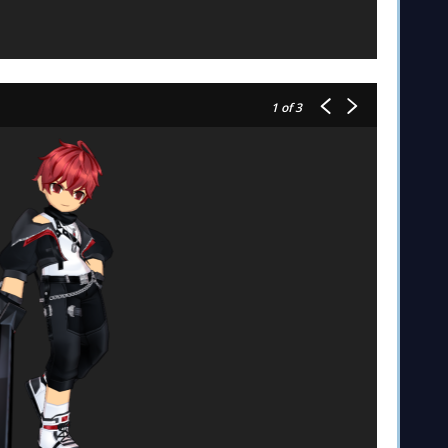
1
of 3