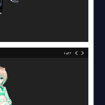
1
of 7